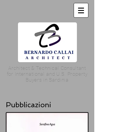
Architect & Technical Consultant
for International and U.S. Property
Buyers in Sardinia
Pubblicazioni