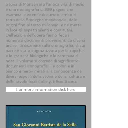
Storia di Monserrato l'antica villa di Paulis
è una monografia di 339 pagine che
esamina le vicende di questo lembo di
terra della Sardegna meridionale, dalle
origini fino al terzo millennio, e ne mette
in luce gli aspetti silenti e costitutivi.
Dell'acribia dell'opera fanno fede i
numerosi documenti provenienti da diversi
archivi, la disamina sulla storiografia, di cui
parte è stata stigmatizzata per le topiche
e le gratuità filologiche e le centinaia di
note. Il volume si correda di significativi
documenti iconografici - a colori e in
bianco e nero- mirati alla conoscenza dei
diversi aspetti della storia e della cultura e
delle tavole finali dall'ing. Efisio Sanna.
For more information click here